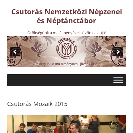
Kilépés
a
Csutorás Nemzetközi Népzenei
tartalomba
és Néptánctábor
Örökségünk a ma élményével, jövőnk alapja!
Csutorás Mozaik 2015