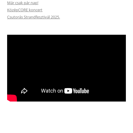
Már csak pár nap!
KözépCORE koncert
Csutorás Strandfesztivál 2025.