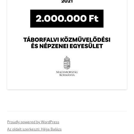
Proudly powered by WordPress
Az oldalt szerkeszti: Héjja Balázs