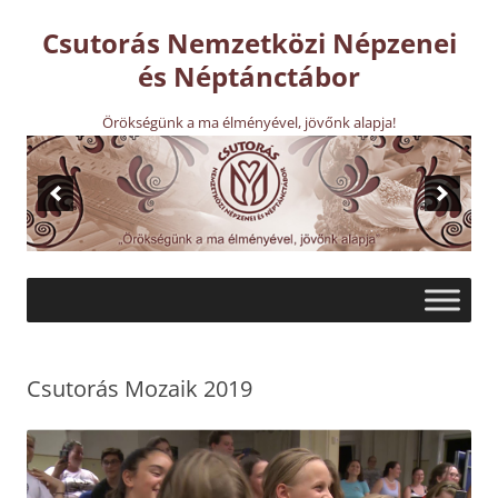
Kilépés
a
Csutorás Nemzetközi Népzenei
tartalomba
és Néptánctábor
Örökségünk a ma élményével, jövőnk alapja!
Csutorás Mozaik 2019