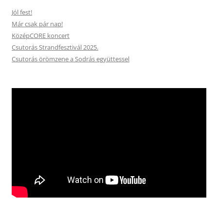
Jól fest!
Már csak pár nap!
KözépCORE koncert
Csutorás Strandfesztivál 2025.
Csutorás örömzene a Sodrás együttessel