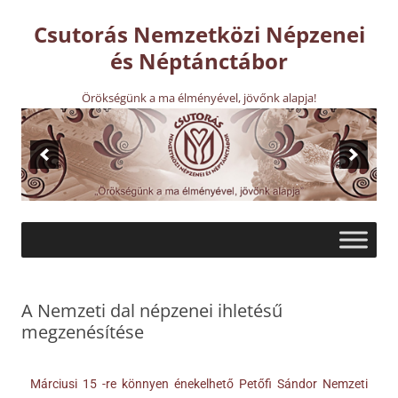
Csutorás Nemzetközi Népzenei
és Néptánctábor
Örökségünk a ma élményével, jövőnk alapja!
A Nemzeti dal népzenei ihletésű
megzenésítése
Márciusi 15 -re könnyen énekelhető Petőfi Sándor Nemzeti