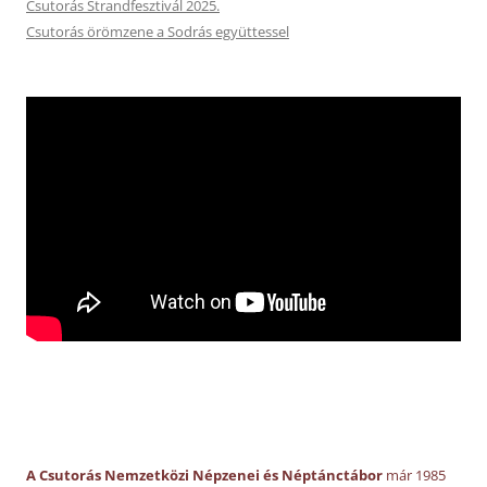
Csutorás Strandfesztivál 2025.
Csutorás örömzene a Sodrás együttessel
A Csutorás Nemzetközi Népzenei és Néptánctábor
már 1985