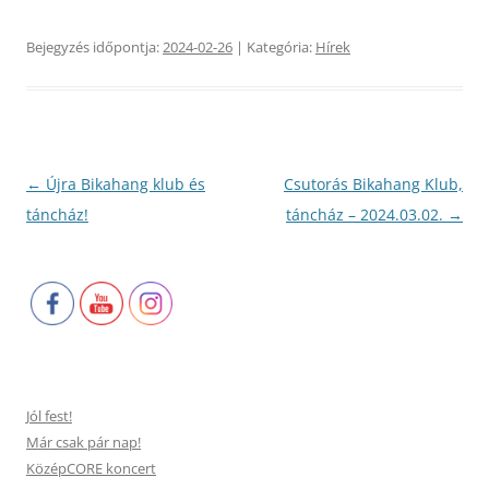
Bejegyzés időpontja:
2024-02-26
| Kategória:
Hírek
Bejegyzés
←
Újra Bikahang klub és
Csutorás Bikahang Klub,
navigáció
táncház!
táncház – 2024.03.02.
→
Jól fest!
Már csak pár nap!
KözépCORE koncert