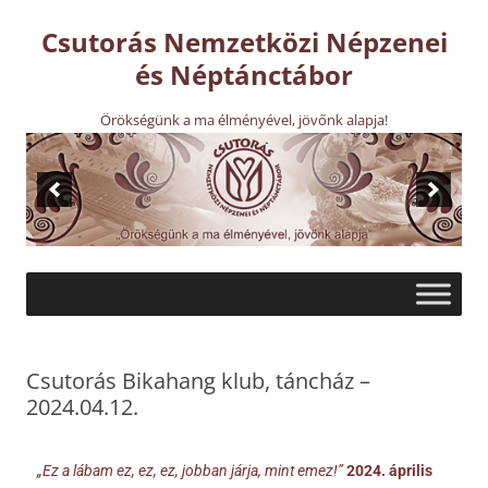
Csutorás Nemzetközi Népzenei
és Néptánctábor
Örökségünk a ma élményével, jövőnk alapja!
Csutorás Bikahang klub, táncház –
2024.04.12.
„Ez a lábam ez, ez, ez, jobban járja, mint emez!”
2024. április