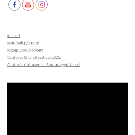
Jól fest!
Már csak pár nap!
KözépCORE koncert
Csutorás Strandfesztivál 2025.
Csutorás örömzene a Sodrás együttessel