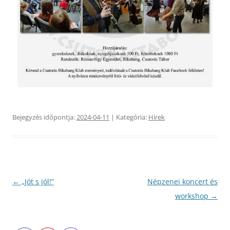
Bejegyzés időpontja:
2024-04-11
| Kategória:
Hírek
Bejegyzés
←
„Jót s jól!”
Népzenei koncert és
navigáció
workshop
→