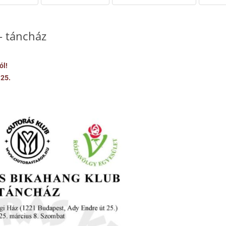
– táncház
ól!
 25.