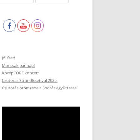
Jól fest!
Már csak pár nap!
KözépCORE koncert
Csutorás Strandfesztivál 2025.
Csutorás örömzene a Sodrás együttessel