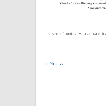
Bejegyzés időpontja:
2025-03-03
| Kategóri
Bejegyzés
←
Meghívó
navigáció