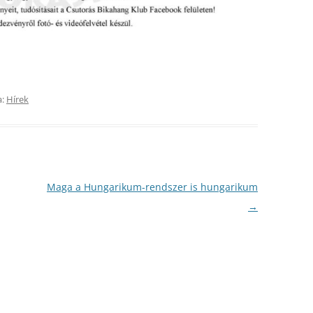
a:
Hírek
Maga a Hungarikum-rendszer is hungarikum
→