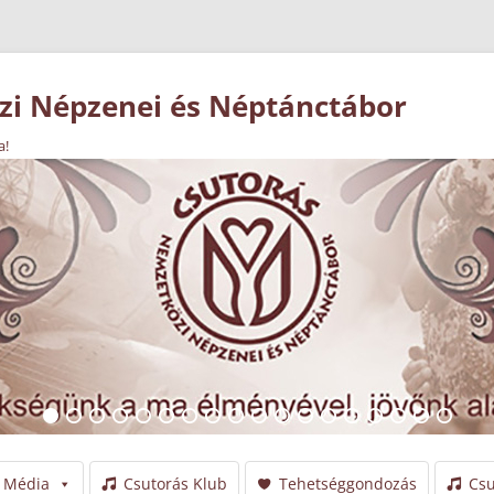
i Népzenei és Néptánctábor
a!
Média
Csutorás Klub
Tehetséggondozás
Csu