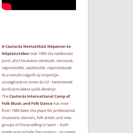
A Csutorás Nemzetközi Népzenei és
Néptánctábor
már 1985 óta találkozási
pont, ahol hivatásos zenészek, táncosok,
népművelők, adatközlők, népművészek
és a tanulni vágyók új csoportjai -
országhatáron innen és túl - teremtenek
évről évre életre szóló élményt.
The
Csutorás International Camp of
Folk Music and Folk Dance
has now
from 1985 been the place for professional
musicians, dancers, folk artists and new
groups of those willing to learn – both
inside and outside the country – to create