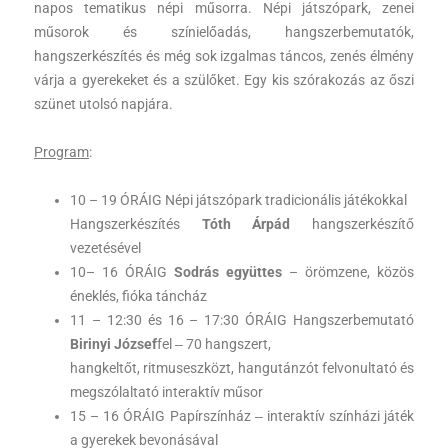
napos tematikus népi műsorra. Népi játszópark, zenei
műsorok és színielőadás, hangszerbemutatók,
hangszerkészítés és még sok izgalmas táncos, zenés élmény
várja a gyerekeket és a szülőket. Egy kis szórakozás az őszi
szünet utolsó napjára.
Program
:
10 – 19 ÓRÁIG Népi játszópark tradicionális játékokkal
Hangszerkészítés
Tóth Árpád
hangszerkészítő
vezetésével
10– 16 ÓRÁIG
Sodrás együttes
– örömzene, közös
éneklés, fióka táncház
11 – 12:30 és 16 – 17:30 ÓRÁIG Hangszerbemutató
Birinyi József
fel ‒ 70 hangszert,
hangkeltőt, ritmuseszközt, hangutánzót felvonultató és
megszólaltató interaktív műsor
15 – 16 ÓRÁIG Papírszínház ‒ interaktív színházi játék
a gyerekek bevonásával