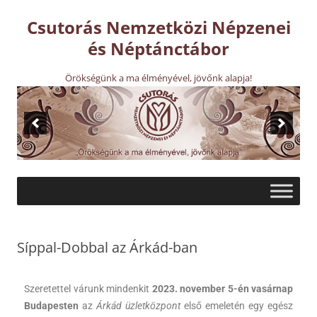
Csutorás Nemzetközi Népzenei
és Néptánctábor
Örökségünk a ma élményével, jövőnk alapja!
Síppal-Dobbal az Árkád-ban
Szeretettel várunk mindenkit
2023. november 5-én vasárnap
Budapesten
az
Árkád üzletközpont
első emeletén egy egész