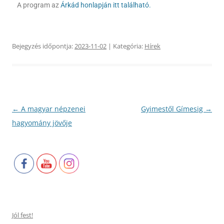
A program az
Árkád honlapján itt található.
Bejegyzés időpontja:
2023-11-02
| Kategória:
Hírek
Bejegyzés
←
A magyar népzenei
Gyimestől Gímesig
→
navigáció
hagyomány jövője
Jól fest!