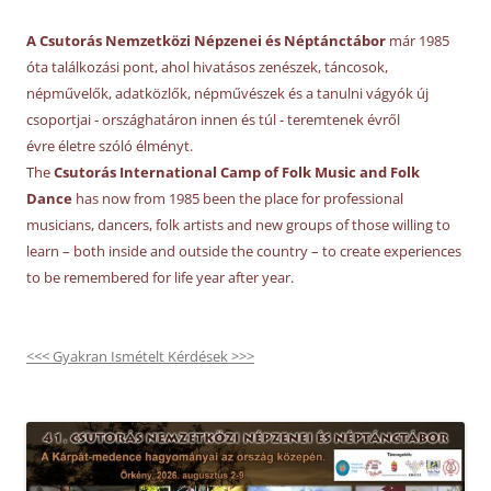
A Csutorás Nemzetközi Népzenei és Néptánctábor
már 1985
óta találkozási pont, ahol hivatásos zenészek, táncosok,
népművelők, adatközlők, népművészek és a tanulni vágyók új
csoportjai - országhatáron innen és túl - teremtenek évről
évre életre szóló élményt.
The
Csutorás International Camp of Folk Music and Folk
Dance
has now from 1985 been the place for professional
musicians, dancers, folk artists and new groups of those willing to
learn – both inside and outside the country – to create experiences
to be remembered for life year after year.
<<< Gyakran Ismételt Kérdések >>>