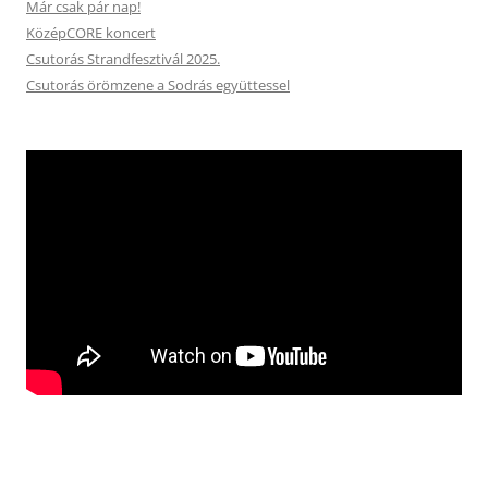
Már csak pár nap!
KözépCORE koncert
Csutorás Strandfesztivál 2025.
Csutorás örömzene a Sodrás együttessel