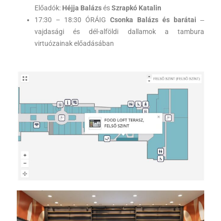
Előadók:
Héjja Balázs
és
Szrapkó Katalin
17:30 – 18:30 ÓRÁIG
Csonka Balázs és barátai
‒
vajdasági és dél-alföldi dallamok a tambura
virtuózainak előadásában