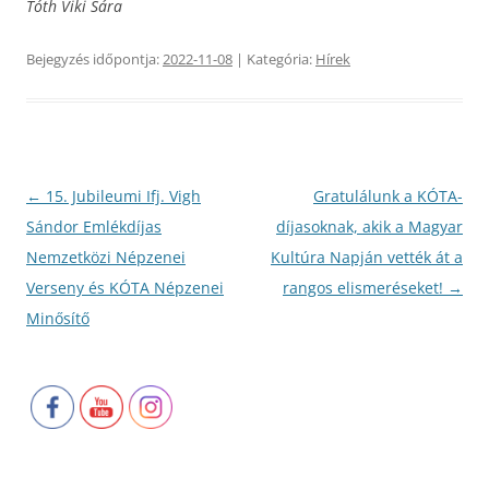
Tóth Viki Sára
Bejegyzés időpontja:
2022-11-08
| Kategória:
Hírek
Bejegyzés
←
15. Jubileumi Ifj. Vigh
Gratulálunk a KÓTA-
navigáció
Sándor Emlékdíjas
díjasoknak, akik a Magyar
Nemzetközi Népzenei
Kultúra Napján vették át a
Verseny és KÓTA Népzenei
rangos elismeréseket!
→
Minősítő