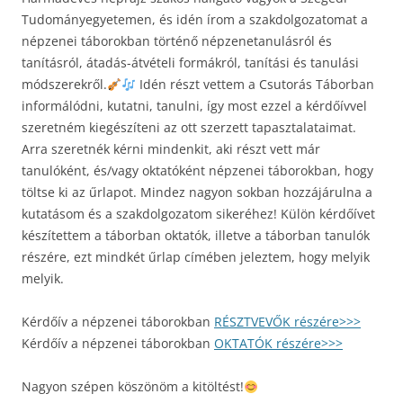
Tudományegyetemen, és idén írom a szakdolgozatomat a
népzenei táborokban történő népzenetanulásról és
tanításról, átadás-átvételi formákról, tanítási és tanulási
módszerekről.
Idén részt vettem a Csutorás Táborban
informálódni, kutatni, tanulni, így most ezzel a kérdőívvel
szeretném kiegészíteni az ott szerzett tapasztalataimat.
Arra szeretnék kérni mindenkit, aki részt vett már
tanulóként, és/vagy oktatóként népzenei táborokban, hogy
töltse ki az űrlapot. Mindez nagyon sokban hozzájárulna a
kutatásom és a szakdolgozatom sikeréhez! Külön kérdőívet
készítettem a táborban oktatók, illetve a táborban tanulók
részére, ezt mindkét űrlap címében jeleztem, hogy melyik
melyik.
Kérdőív a népzenei táborokban
RÉSZTVEVŐK részére>>>
Kérdőív a népzenei táborokban
OKTATÓK részére>>>
Nagyon szépen köszönöm a kitöltést!