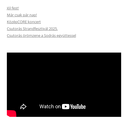
Jól fest!
Már csak pár nap!
KözépCORE koncert
Csutorás Strandfesztivál 2025.
Csutorás örömzene a Sodrás együttessel