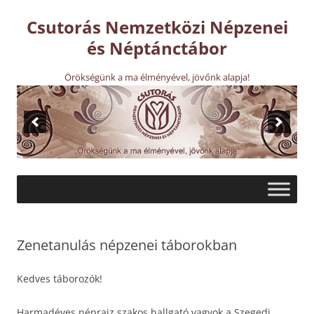
Kilépés
a
Csutorás Nemzetközi Népzenei
tartalomba
és Néptánctábor
Örökségünk a ma élményével, jövőnk alapja!
Zenetanulás népzenei táborokban
Kedves táborozók!
Harmadéves néprajz szakos hallgató vagyok a Szegedi